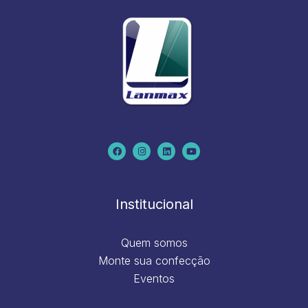
F
I
L
Y
a
n
i
o
c
s
n
u
e
t
k
t
b
a
e
u
o
g
d
b
o
r
i
e
k
a
n
m
Institucional
Quem somos
Monte sua confecção
Eventos