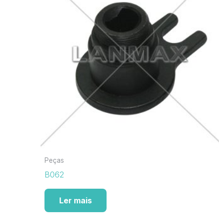
Peças
B062
Ler mais