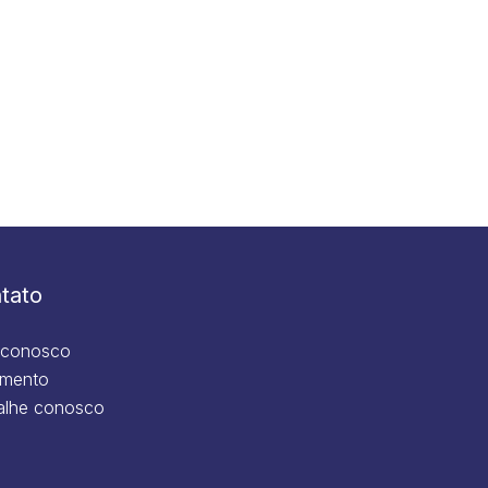
tato
 conosco
mento
alhe conosco