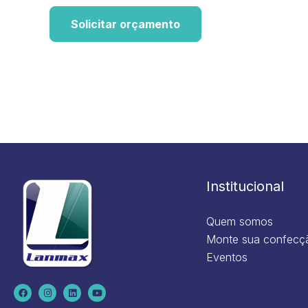
Solicitar orçamento
Institucional
Quem somos
Monte sua confecç
Eventos
F
I
L
Y
a
n
i
o
c
s
n
u