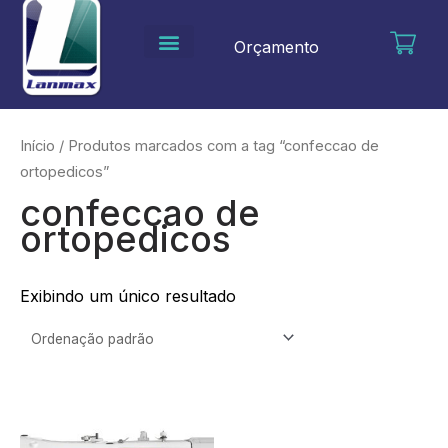
Ir
para
Orçamento
o
conteúdo
Início
/ Produtos marcados com a tag “confeccao de
ortopedicos”
confeccao de
ortopedicos
Exibindo um único resultado