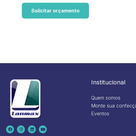
Solicitar orçamento
Institucional
Quem somos
Monte sua confecç
Eventos
F
I
L
Y
a
n
i
o
c
s
n
u