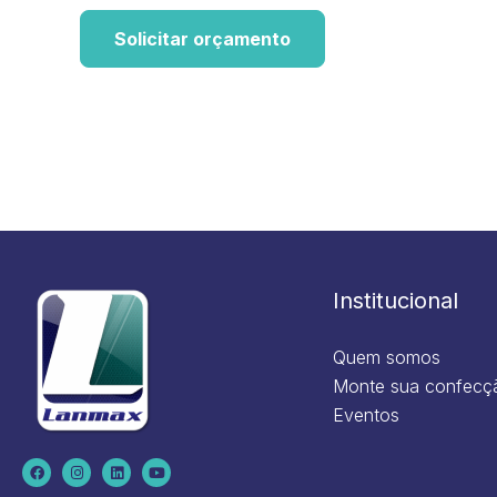
Solicitar orçamento
Institucional
Quem somos
Monte sua confecç
Eventos
F
I
L
Y
a
n
i
o
c
s
n
u