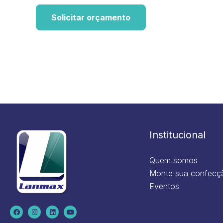
Solicitar orçamento
Institucional
Quem somos
Monte sua confecç
Eventos
F
I
L
Y
a
n
i
o
c
s
n
u