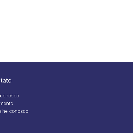
tato
 conosco
mento
alhe conosco