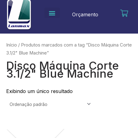
Ir
para
Orçamento
o
conteúdo
Início
/ Produtos marcados com a tag “Disco Máquina Corte
3.1/2" Blue Machine”
Disco Máquina Corte
3.1/2" Blue Machine
Exibindo um único resultado