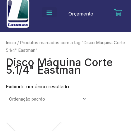
Ir
para
Orçamento
o
conteúdo
Início
/ Produtos marcados com a tag “Disco Máquina Corte
5.1/4" Eastman”
Disco Máquina Corte
5.1/4" Eastman
Exibindo um único resultado