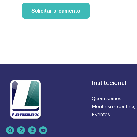
Solicitar orçamento
Institucional
Quem somos
Monte sua confecç
Eventos
F
I
L
Y
a
n
i
o
c
s
n
u