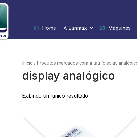
Ir
para
o
conteúdo
Home
A Lanmax
Máquinas
Início
/ Produtos marcados com a tag “display analógic
display analógico
Exibindo um único resultado