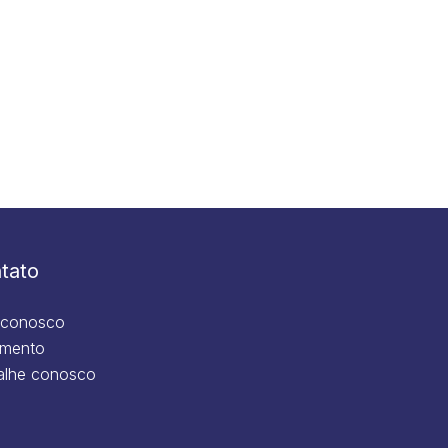
tato
 conosco
mento
alhe conosco