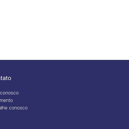
tato
 conosco
mento
alhe conosco