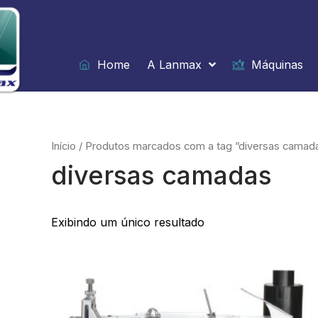
Ir
para
o
conteúdo
Home
A Lanmax
Máquinas
Início
/ Produtos marcados com a tag “diversas camad
diversas camadas
Exibindo um único resultado