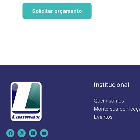
Solicitar orçamento
Institucional
Quem somos
Monte sua confecç
Eventos
F
I
L
Y
a
n
i
o
c
s
n
u