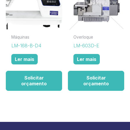
Máquinas
Overloque
LM-168-B-D4
LM-603D-E
Ler mais
Ler mais
Solicitar
Solicitar
orçamento
orçamento