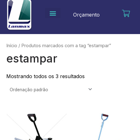
Ir
para
Orçamento
o
conteúdo
Início
/ Produtos marcados com a tag “estampar”
estampar
Mostrando todos os 3 resultados