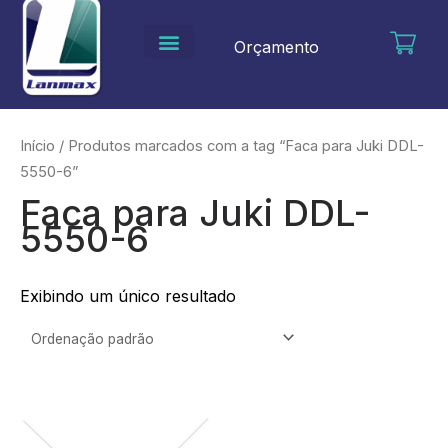
Ir
para
Orçamento
o
conteúdo
Início
/ Produtos marcados com a tag “Faca para Juki DDL-
5550-6”
Faca para Juki DDL-
5550-6
Exibindo um único resultado