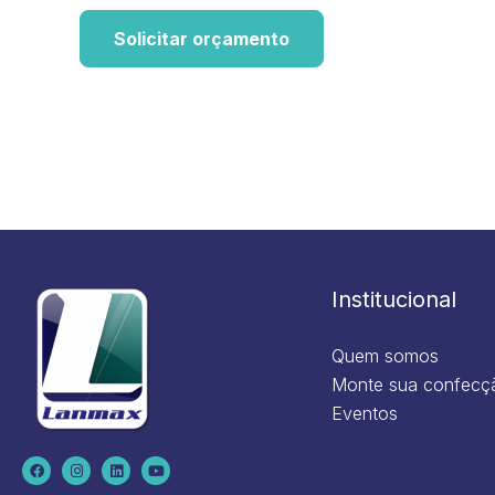
Solicitar orçamento
Institucional
Quem somos
Monte sua confecç
Eventos
F
I
L
Y
a
n
i
o
c
s
n
u