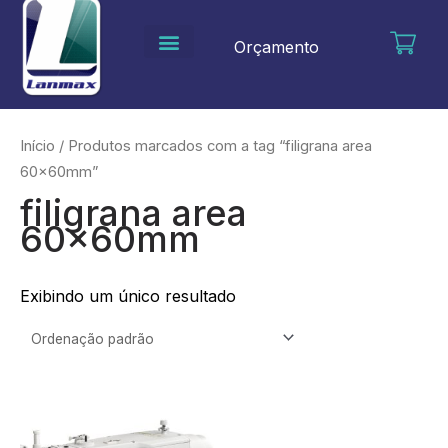
Ir
para
Orçamento
o
conteúdo
Início
/ Produtos marcados com a tag “filigrana area
60x60mm”
filigrana area
60x60mm
Exibindo um único resultado