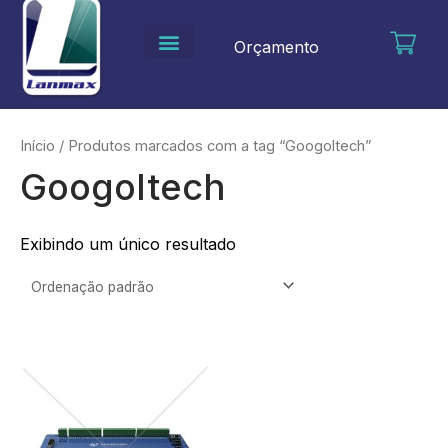
Ir
para
Orçamento
o
conteúdo
Início
/ Produtos marcados com a tag “Googoltech”
Googoltech
Exibindo um único resultado