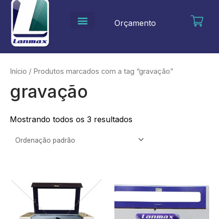
Ir
para
Orçamento
o
conteúdo
Início
/ Produtos marcados com a tag “gravação”
gravação
Mostrando todos os 3 resultados