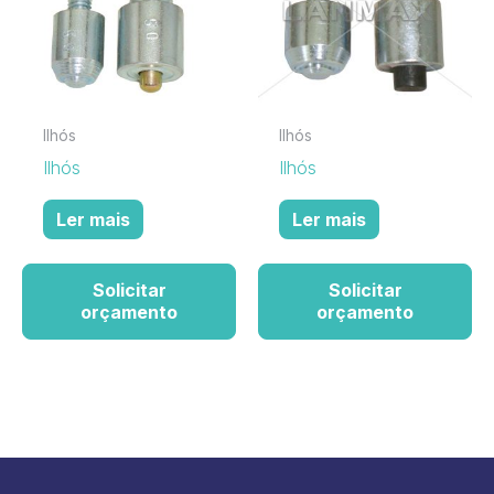
Ilhós
Ilhós
Ilhós
Ilhós
Ler mais
Ler mais
Solicitar
Solicitar
orçamento
orçamento