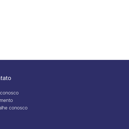
tato
 conosco
mento
alhe conosco