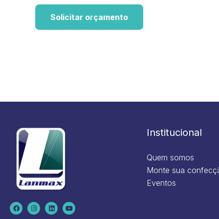
Solicitar orçamento
Institucional
Quem somos
Monte sua confecç
Eventos
F
I
L
Y
a
n
i
o
c
s
n
u