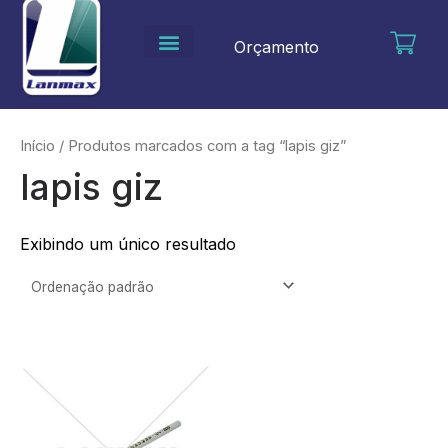
Ir
para
Orçamento
o
conteúdo
Início
/ Produtos marcados com a tag “lapis giz”
lapis giz
Exibindo um único resultado