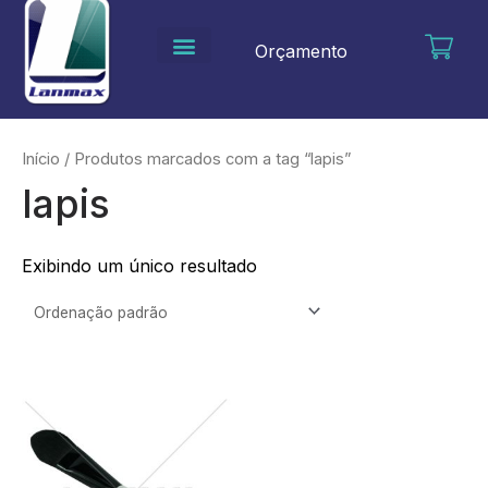
Ir
para
Orçamento
o
conteúdo
Início
/ Produtos marcados com a tag “lapis”
lapis
Exibindo um único resultado