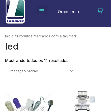
Ir
para
Orçamento
o
conteúdo
Início
/ Produtos marcados com a tag “led”
led
Mostrando todos os 11 resultados