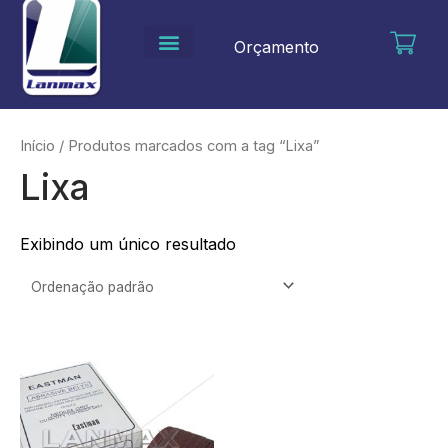
Ir
para
Orçamento
o
conteúdo
Início
/ Produtos marcados com a tag “Lixa”
Lixa
Exibindo um único resultado