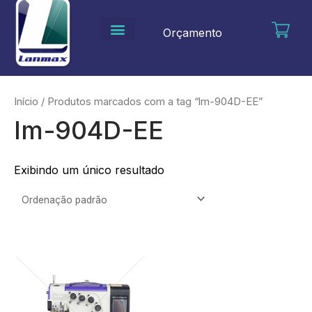
Ir
para
Orçamento
o
conteúdo
Início
/ Produtos marcados com a tag “lm-904D-EE”
lm-904D-EE
Exibindo um único resultado