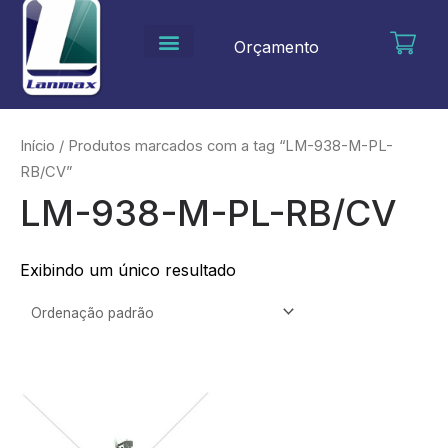
Ir
para
Orçamento
o
conteúdo
Início
/ Produtos marcados com a tag “LM-938-M-PL-
RB/CV”
LM-938-M-PL-RB/CV
Exibindo um único resultado