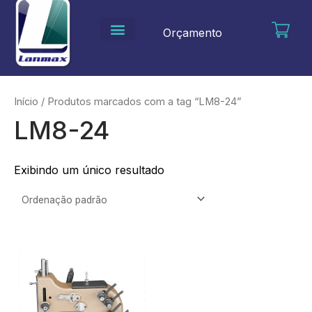
Ir
para
Orçamento
o
conteúdo
Início
/ Produtos marcados com a tag “LM8-24”
LM8-24
Exibindo um único resultado