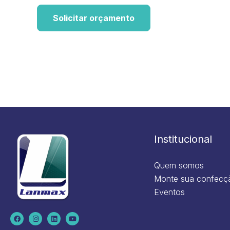
Solicitar orçamento
Institucional
Quem somos
Monte sua confecç
Eventos
F
I
L
Y
a
n
i
o
c
s
n
u