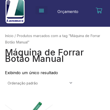
Ir
para
Orçamento
o
conteúdo
Início
/ Produtos marcados com a tag “Máquina de Forrar
Botão Manual”
Máquina de Forrar
Botão Manual
Exibindo um único resultado