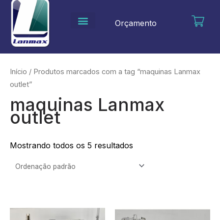
Ir
para
Orçamento
o
conteúdo
Início
/ Produtos marcados com a tag “maquinas Lanmax
outlet”
maquinas Lanmax
outlet
Mostrando todos os 5 resultados