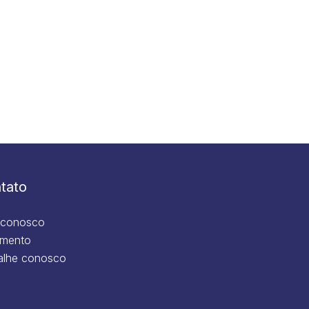
tato
 conosco
mento
alhe conosco