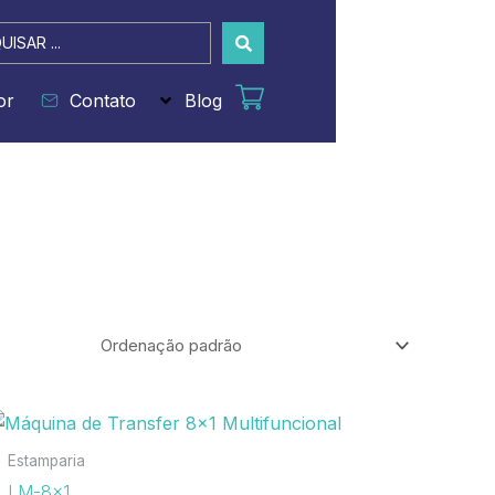
sar
or
Contato
Blog
Estamparia
LM-8×1