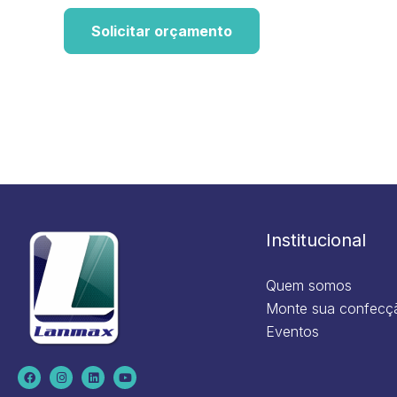
Solicitar orçamento
Institucional
Quem somos
Monte sua confecç
Eventos
F
I
L
Y
a
n
i
o
c
s
n
u