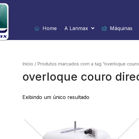
Ir
para
o
conteúdo
Home
A Lanmax
Máquinas
Início
/ Produtos marcados com a tag “overloque couro 
overloque couro direc
Exibindo um único resultado