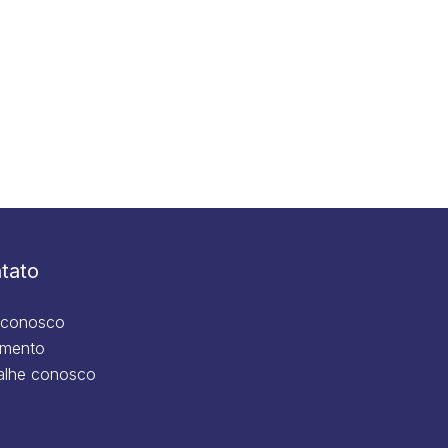
tato
 conosco
mento
alhe conosco