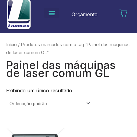
Ir
para
Orçamento
o
conteúdo
Início
/ Produtos marcados com a tag “Painel das máquinas
de laser comum GL”
Painel das máquinas
de laser comum GL
Exibindo um único resultado