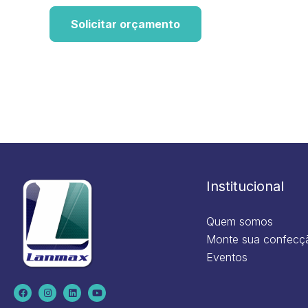
Solicitar orçamento
Institucional
Quem somos
Monte sua confecç
Eventos
F
I
L
Y
a
n
i
o
c
s
n
u