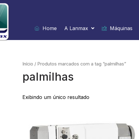
Ir
para
o
conteúdo
Home
A Lanmax
Máquinas
Início
/ Produtos marcados com a tag “palmilhas”
palmilhas
Exibindo um único resultado