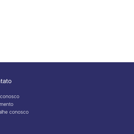
tato
 conosco
mento
alhe conosco