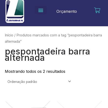
Ir
para
Orçamento
o
conteúdo
Início
/ Produtos marcados com a tag “pespontadeira barra
alternada”
pespontadeira barra
alternada
Mostrando todos os 2 resultados