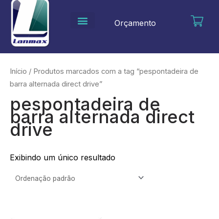
Ir
para
Orçamento
o
conteúdo
Início
/ Produtos marcados com a tag “pespontadeira de
barra alternada direct drive”
pespontadeira de
barra alternada direct
drive
Exibindo um único resultado