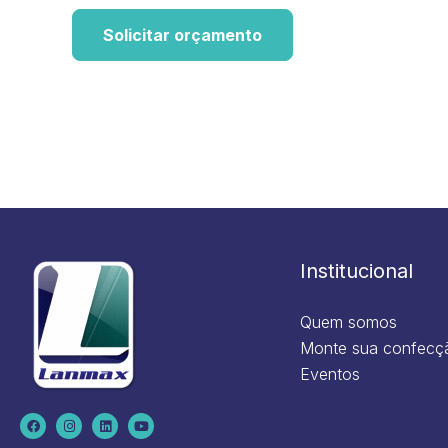
Solicitar orçamento
Institucional
Quem somos
Monte sua confecç
Eventos
F
I
L
Y
a
n
i
o
c
s
n
u