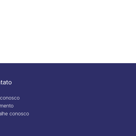
tato
 conosco
mento
alhe conosco