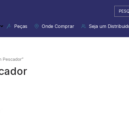
Pesqui
...
Peças
Onde Comprar
Seja um Distribuid
m Pescador”
cador