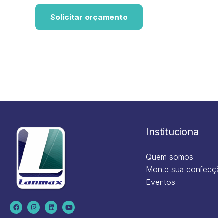
Solicitar orçamento
Institucional
Quem somos
Monte sua confecç
Eventos
F
I
L
Y
a
n
i
o
c
s
n
u