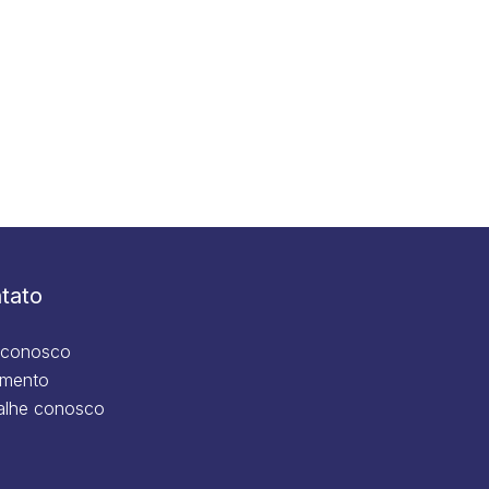
tato
 conosco
mento
alhe conosco