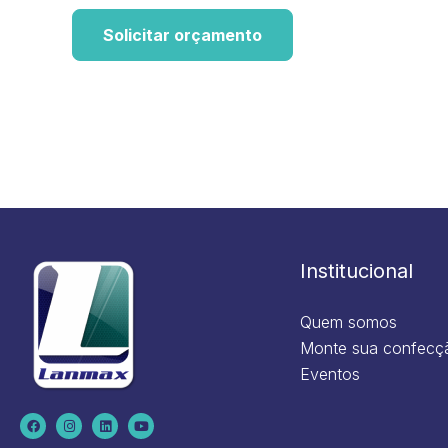
Solicitar orçamento
Institucional
Quem somos
Monte sua confecç
Eventos
F
I
L
Y
a
n
i
o
c
s
n
u