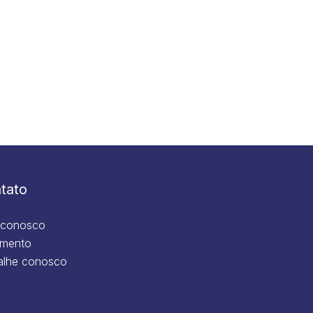
tato
 conosco
mento
alhe conosco