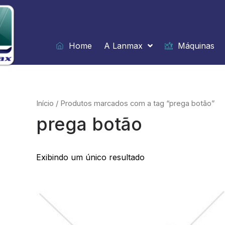
Ir
para
o
conteúdo
Home
A Lanmax
Máquinas
Início
/ Produtos marcados com a tag “prega botão”
prega botão
Exibindo um único resultado