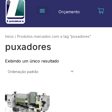
Ir
para
Orçamento
o
conteúdo
Início
/ Produtos marcados com a tag “puxadores”
puxadores
Exibindo um único resultado