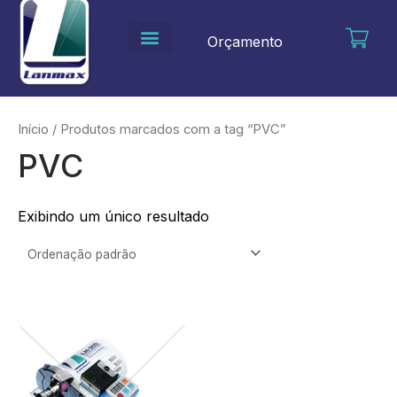
Ir
para
Orçamento
o
conteúdo
Início
/ Produtos marcados com a tag “PVC”
PVC
Exibindo um único resultado