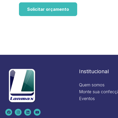
Solicitar orçamento
Institucional
Quem somos
Monte sua confecç
Eventos
F
I
L
Y
a
n
i
o
c
s
n
u