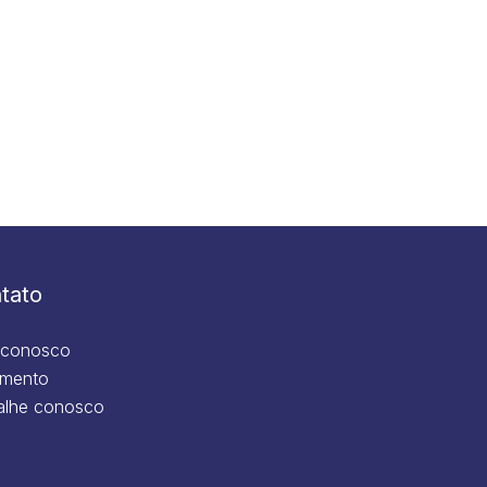
tato
 conosco
mento
alhe conosco