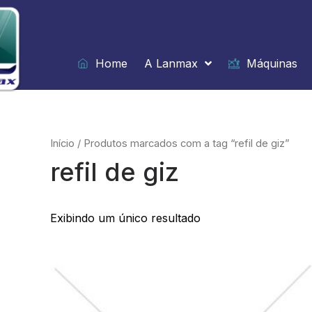
Ir
para
o
conteúdo
Home
A Lanmax
Máquinas
Início
/ Produtos marcados com a tag “refil de giz”
refil de giz
Exibindo um único resultado