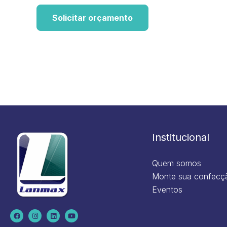
Solicitar orçamento
Institucional
Quem somos
Monte sua confecç
Eventos
F
I
L
Y
a
n
i
o
c
s
n
u