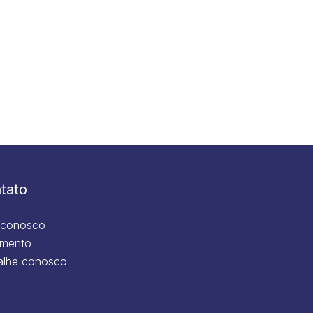
tato
 conosco
mento
alhe conosco