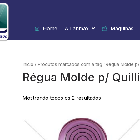
Ir
para
o
conteúdo
Home
A Lanmax
Máquinas
Início
/ Produtos marcados com a tag “Régua Molde p/ Q
Régua Molde p/ Quill
Mostrando todos os 2 resultados