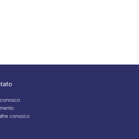
tato
 conosco
mento
alhe conosco