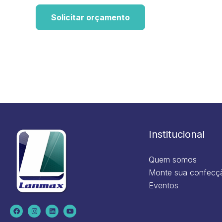
Solicitar orçamento
Institucional
Quem somos
Monte sua confecç
Eventos
F
I
L
Y
a
n
i
o
c
s
n
u