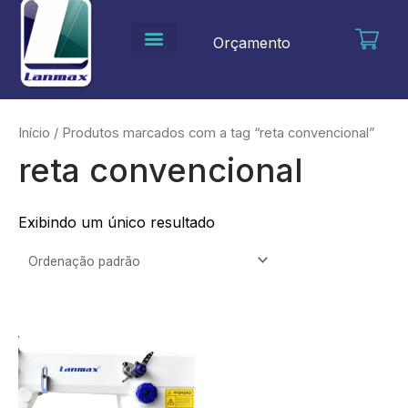
Ir
para
Orçamento
o
conteúdo
Início
/ Produtos marcados com a tag “reta convencional”
reta convencional
Exibindo um único resultado