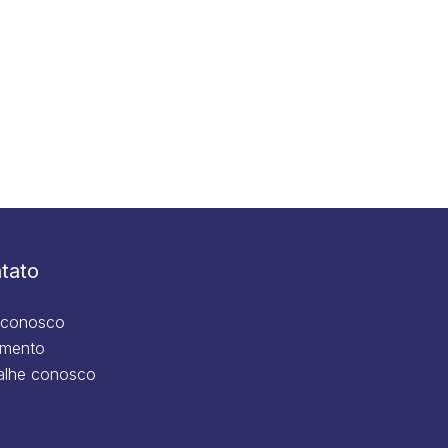
tato
 conosco
mento
alhe conosco