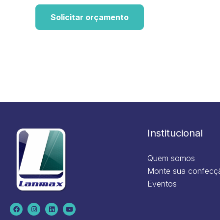
Solicitar orçamento
Institucional
Quem somos
Monte sua confecç
Eventos
F
I
L
Y
a
n
i
o
c
s
n
u