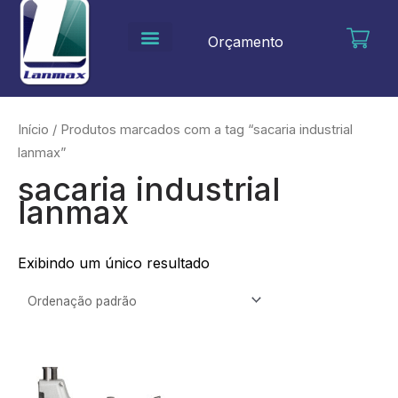
Ir
para
Orçamento
o
conteúdo
Início
/ Produtos marcados com a tag “sacaria industrial
lanmax”
sacaria industrial
lanmax
Exibindo um único resultado