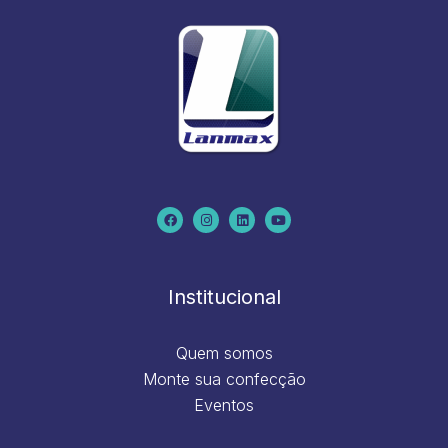
F
I
L
Y
a
n
i
o
c
s
n
u
e
t
k
t
b
a
e
u
o
g
d
b
o
r
i
e
k
a
n
m
Institucional
Quem somos
Monte sua confecção
Eventos