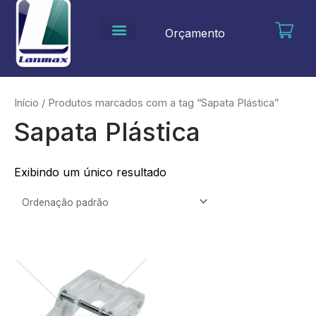
Ir
para
Orçamento
o
conteúdo
Início
/ Produtos marcados com a tag “Sapata Plástica”
Sapata Plástica
Exibindo um único resultado