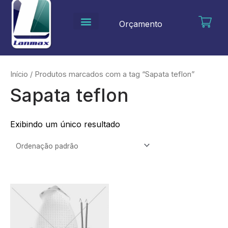
Ir
para
Orçamento
o
conteúdo
Início
/ Produtos marcados com a tag “Sapata teflon”
Sapata teflon
Exibindo um único resultado